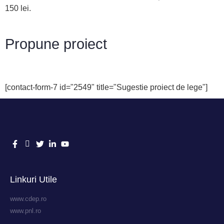
150 lei.
Propune proiect
[contact-form-7 id="2549" title="Sugestie proiect de lege"]
Linkuri Utile
www.cdep.ro
www.pnl.ro