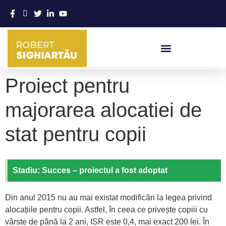
VIAȚĂ PENTRU ROMÂNIA
Proiect pentru
majorarea alocatiei de
stat pentru copii
Stadiu: Succes – proiectul a fost adoptat
Din anul 2015 nu au mai existat modificări la legea privind
alocațiile pentru copii. Astfel, în ceea ce privește copiii cu
vârste de până la 2 ani, ISR este 0,4, mai exact 200 lei. În