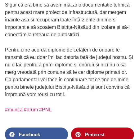
Sigur că era bine să avem măcar o documentație tehnică
pentru acest mare proiect de infrastructură, dar mergem
înainte așa și recuperăm toate întârzierile din mers.
Important e să scoatem Bistrița-Năsăud din izolare și să-l
conectăm la rețeaua de autostrăzi.
Pentru cine acordă diplome de cetățeni de onoare le
transmit că eu doar îmi fac datoria față de județul nostru. Și
nu o fac pentru a primi diplome și onoruri și nici nu o să
merg vreodată prin comune să le cer diplome primarilor.
Ca parlamentar voi face în continuare tot ce ține de mine
pentru binele județului Bistrița-Năsăud și sunt convins că
împreună vom reuși cu toții.
#munca
#drum
#PNL
Facebook
Pinterest